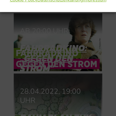
AB 20:00 UHR
FAHRRADKINO:
„GEGEN DEN
STROM“
28.04.2022, 19:00
UHR