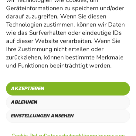
Geräteinformationen zu speichern und/oder
darauf zuzugreifen. Wenn Sie diesen
Technologien zustimmen, können wir Daten
wie das Surfverhalten oder eindeutige IDs
auf dieser Website verarbeiten. Wenn Sie
Ihre Zustimmung nicht erteilen oder
zurückziehen, können bestimmte Merkmale
31.05.2022, 19:00
und Funktionen beeinträchtigt werden.
UHR
DIE INSEKTEN
AKZEPTIEREN
WIRTSHAUSSHO
ABLEHNEN
W IST ONLINE
EINSTELLUNGEN ANSEHEN
Cookie Policy
Datenschutzerklärung
Impressum