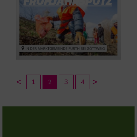
FRÜHJAHRSPUTZ
<
>
1
3
4
2