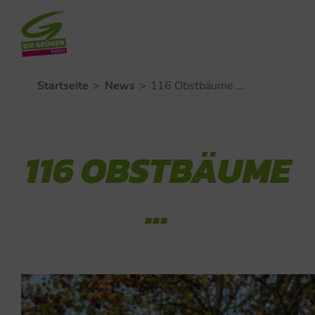
Zum
Startseite
>
News
>
116 Obstbäume …
Inhalt
springen
116 OBSTBÄUME
…