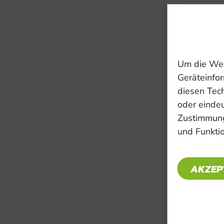
Um die Web
Geräteinfor
diesen Tec
oder eindeu
Zustimmung
und Funktio
AKZEP