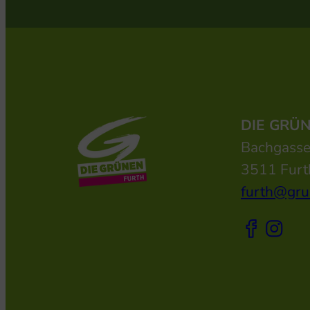
DIE GRÜ
Bachgass
3511 Furt
furth@gru