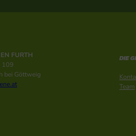
NEN FURTH
DIE 
e 109
h bei Göttweig
Konta
ene.at
Team