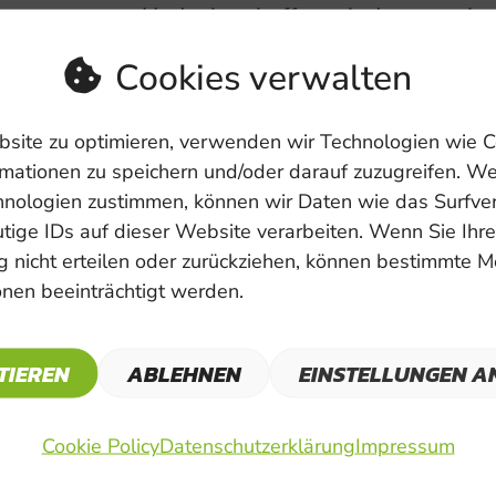
Und wie schaffen wir das gemein
Cookies verwalten
Gemeinsam mit dir/Ihnen wollen wir 
deshalb herzlich zu Gespräch und Disk
site zu optimieren, verwenden wir Technologien wie C
2022 um 19:00 Uhr in den Kostraum Zed
mationen zu speichern und/oder darauf zuzugreifen. W
frei. FFP2-Maske wird empfohlen. Na
hnologien zustimmen, können wir Daten wie das Surfve
Diskussion besteht bei Getränken und 
tige IDs auf dieser Website verarbeiten. Wenn Sie Ihre
zum Austausch.
 nicht erteilen oder zurückziehen, können bestimmte 
nen beeinträchtigt werden.
Wir freuen uns auf eurer/Ihr Kommen
Die Further Grünen
TIEREN
ABLEHNEN
EINSTELLUNGEN A
Cookie Policy
Datenschutzerklärung
Impressum