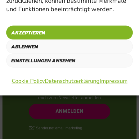
zurückziehen, können bestimmte Merkmale
und abschicken.
und Funktionen beeinträchtigt werden.
AKZEPTIEREN
ABLEHNEN
EINSTELLUNGEN ANSEHEN
Cookie Policy
Datenschutzerklärung
Impressum