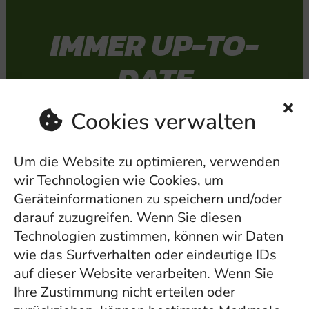
IMMER UP-TO-
DATE
Cookies verwalten
Du willst immer über Grüne
Inhalte, Aktivitäten und
Um die Website zu optimieren, verwenden
Veranstaltungen auf dem
wir Technologien wie Cookies, um
Laufenden sein? Wir
Geräteinformationen zu speichern und/oder
darauf zuzugreifen. Wenn Sie diesen
informieren dich gerne
Technologien zustimmen, können wir Daten
regelmäßig per E-Mail –
wie das Surfverhalten oder eindeutige IDs
einfach deine Mailadresse in
auf dieser Website verarbeiten. Wenn Sie
das Formularfeld eintragen
Ihre Zustimmung nicht erteilen oder