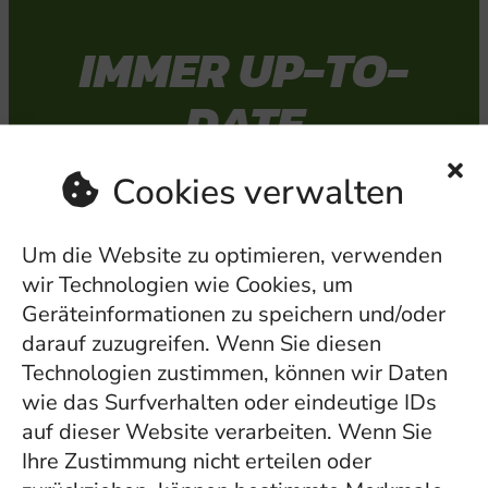
IMMER UP-TO-
DATE
Cookies verwalten
Du willst immer über Grüne
Inhalte, Aktivitäten und
Um die Website zu optimieren, verwenden
Veranstaltungen auf dem
wir Technologien wie Cookies, um
Laufenden sein? Wir
Geräteinformationen zu speichern und/oder
darauf zuzugreifen. Wenn Sie diesen
informieren dich gerne
Technologien zustimmen, können wir Daten
regelmäßig per E-Mail –
wie das Surfverhalten oder eindeutige IDs
einfach deine Mailadresse in
auf dieser Website verarbeiten. Wenn Sie
das Formularfeld eintragen
Ihre Zustimmung nicht erteilen oder