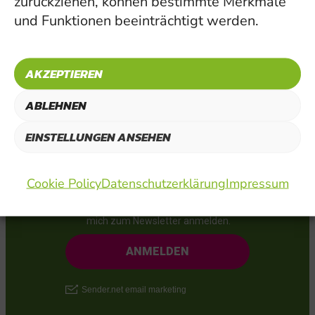
zurückziehen, können bestimmte Merkmale
und abschicken.
und Funktionen beeinträchtigt werden.
AKZEPTIEREN
ABLEHNEN
EINSTELLUNGEN ANSEHEN
Cookie Policy
Datenschutzerklärung
Impressum