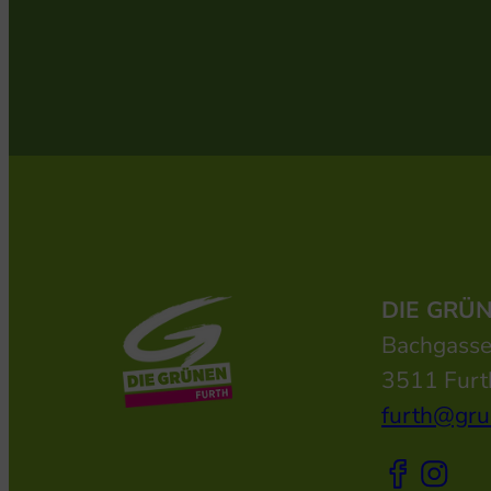
DIE GRÜ
Bachgass
3511 Furt
furth@gru