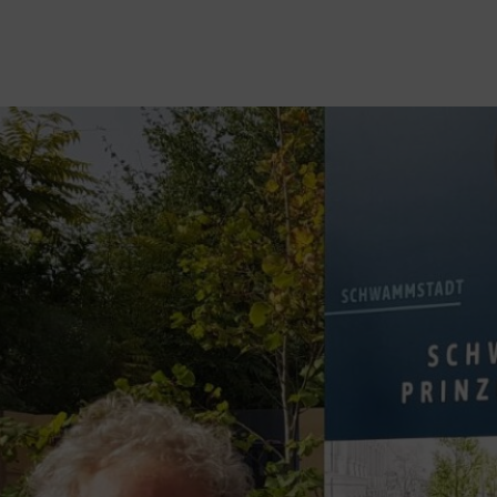
Letztens bei der Exkursion von KLAR
# Erika, Christian und Stefan vom Gem
# Expert:innen erklärten anschaulich
Drainage und klimafittes Bauen
# Besuch gelungener Beispiele in Lan
Traismauer
# wichtiges Knowhow von Regenwass
Umsetzung des Ortszentrums Furth