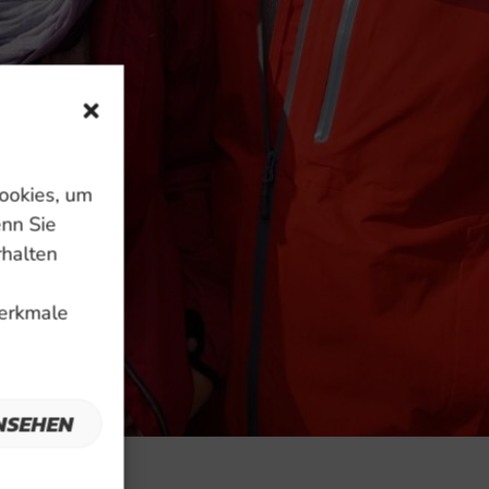
ookies, um
enn Sie
rhalten
Merkmale
NSEHEN