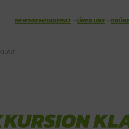
NEWS
GEMEINDERAT
ÜBER UNS
GRÜNE
PROTOKOLLE & ANTRÄGE
TEAM
 KLAR!
XKURSION KLA