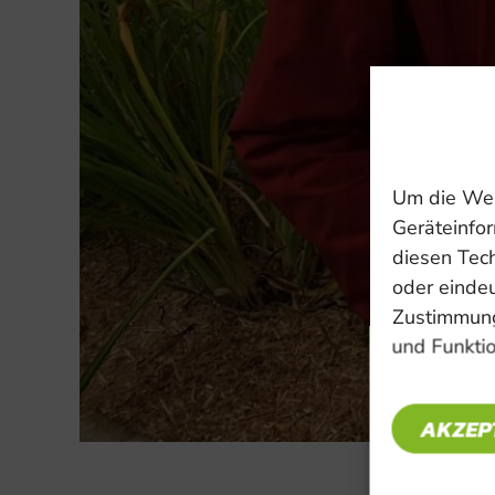
Um die Web
Geräteinfor
diesen Tec
oder eindeu
Zustimmung
und Funktio
AKZEP