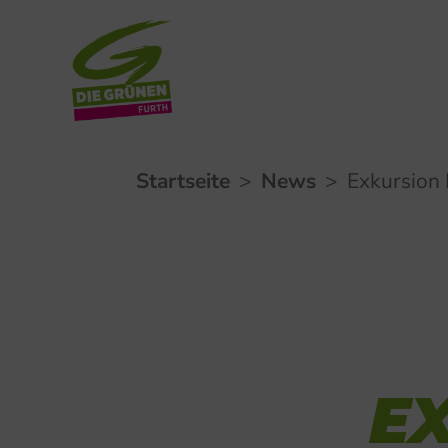
Zum
Startseite
>
News
>
Exkursion
Inhalt
springen
E