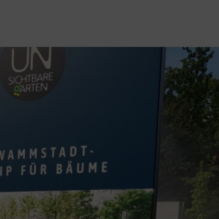
! Wachau
einderat nahmen teil
 das Prinzip Schwammstadt,
genlois, Herzogenburg und
ermanagement bez. der