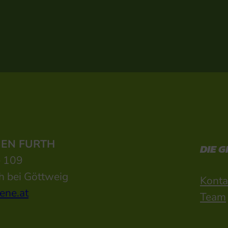
NEN FURTH
DIE 
e 109
h bei Göttweig
Konta
ene.at
Team