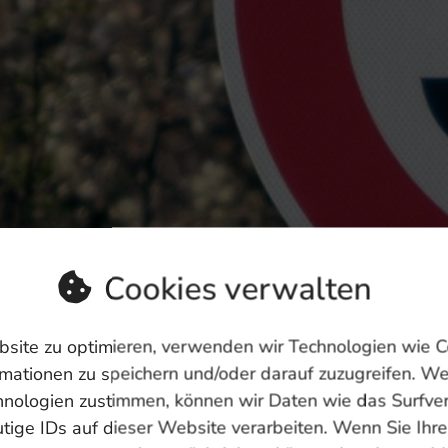
• Halten sich Autofahrende auf einer 
überhaupt an Tempo 30? Noch dazu, w
kontrolliert wird?
Die Antwort darauf laut Studie ist ein
Begleitmaßnahmen (bauliche Reduktio
regelmäßige Kontrolle der Geschwindig
durchschnittliche Geschwindigkeit in
Zone um 16km/h ab! Mit Geschwindigke
der Unterschied hier ist also marginal
Cookies verwalten
Spitzengeschwindigkeiten – d.h, Ras
eingebremst.
site zu optimieren, verwenden wir Technologien wie C
mationen zu speichern und/oder darauf zuzugreifen. W
• Verursacht Tempo 30 nicht volkswirt
hnologien zustimmen, können wir Daten wie das Surfve
Fahrzeiten?
tige IDs auf dieser Website verarbeiten. Wenn Sie Ihre