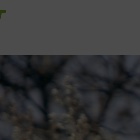
T
der Literatur – in den letzten
 Entdeckung der
aße diskutiert. Für viele eine
mann Knoflacher – Prof.
erkehrsplaner tätig war – seit
rung der Geschwindigkeit aus.
et betrifft hat er gemeinsam
achgebieten nachgewiesen, dass