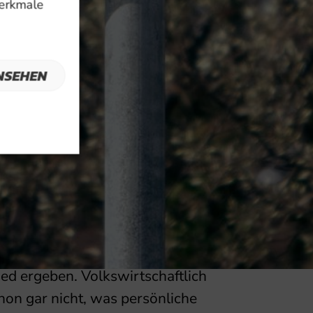
Merkmale
 sich die Fahrzeit im Unterschied
00m. In der Praxis wird dieser
ere Faktoren tragen viel eher zu
ie Studie hat ihre Messungen in
NSEHEN
twa Ampelschaltungen etc. viel
haben. Auf die betroffenen
as so herunterbrechen:
oder bei den beiden
 um ein Vielfaches. Auch das
en Fahrzeugen benötigt schon
er nur ein individuelles Gefühl
sungen von mehreren Fahrten im
ed ergeben. Volkswirtschaftlich
chon gar nicht, was persönliche