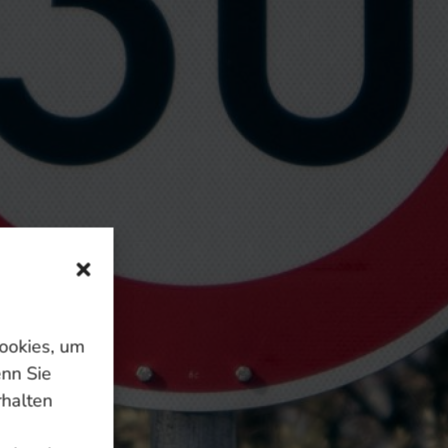
breiten Hauptverkehrsstraße
enn das nicht rigoros
 eindeutiges JA! Selbst ohne
n der Straßenbreite,
keit,..) nimmt die
 einer neu verordneten Tempo 30
itskontrollen sind es 18km/h –
. Am stärksten sinken die
ende werden am meisten
ookies, um
enn Sie
schaftliche Kosten durch längere
rhalten