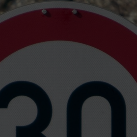
 eine überparteiliche
enen austauschen.
fach sehr emotional diskutiert
Meinungen keine Fakten zugrunde
n. Wir möchten hier einige
m von jener Seite hört, die für
 Das Umweltbundesamt
 genau diese Argumente
en verfügbaren Studien gemacht,
 Fragen gibt.
samt aus diesem