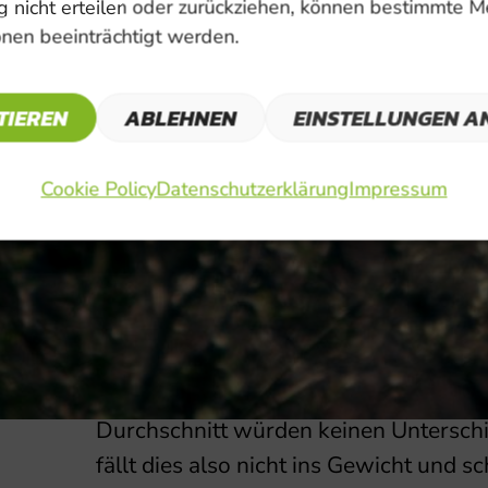
 nicht erteilen oder zurückziehen, können bestimmte 
Rein rechnerisch gemessen, verlängert
nen beeinträchtigt werden.
zu Tempo 50 um max. 4 Sekunden pro 1
Wert allerdings nie erreicht. Ganz and
TIEREN
einer Verlängerung der Fahrzeit bei. D
ABLEHNEN
EINSTELLUNGEN A
deutschen Städten durchgeführt, wo e
mehr Einfluss auf die Durchfahrtszeit 
Cookie Policy
Datenschutzerklärung
Impressum
Straßenzüge in Furth/Palt kann man d
Wartezeiten an den Engstellen in Palt 
Bahnschranken verzögern die Fahrzeit
Abwarten von aus Einfahrten biegend
viel mehr Zeit. Die Reduktion würde hi
des Langsamer seins bewirken – Mes
Durchschnitt würden keinen Unterschi
fällt dies also nicht ins Gewicht und s