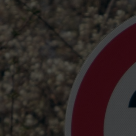
und Palt. Im Herbst soll sich damit nun
Arbeitsgruppe gemeinsam mit Betroff
Uns ist bewusst, dass diese Frage viel
wird. Vielfach liegen den jeweiligen 
sondern rein persönliche Empfindunge
Argumente aufgreifen, die man vor alle
ein Beibehalten von Tempo 50 sind.
Deutschland hat bereits im Jahr 2016
aufgegriffen und dazu eine der wenig
die aber seht gute Antworten auf diese
Folgende Erläuterungen stammen alle
Forschungsprojekt: