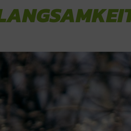
LANGSAMKEI
Sie kennen diesen Titel vielleicht aus 
Jahren wird jedoch vielfach über die
Geschwindigkeitsreduktion auf der Str
Neuentdeckung spricht sich etwa Her
emeritus der TU Wien, an der er als V
mehr als 50 Jahren für eine Verringe
Vor allem was das Tempo im Ortsgebi
mit Wissenschaftlern aus anderen F