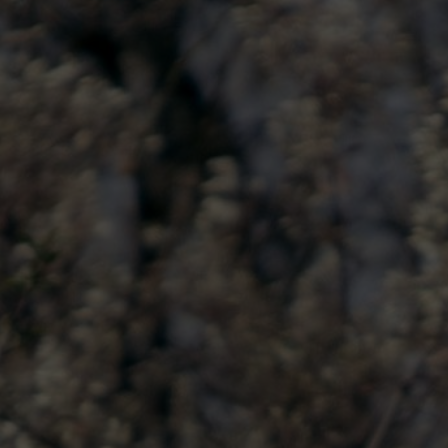
die Sinnesleistung des Menschen auf 
dieser Geschwindigkeit können wir In
Bei allem, was darüber hinausgeht ve
Reaktionszeiten enorm. Daher ist Temp
Linie eine massive Sicherheitserhöhu
Auch bei uns in Furth wird über Geschw
zu Sommerbeginn umgesetzte Verkehr
Bürger:innen nicht weit genug – vor al
Gemeindestraßen wohnen, die aus der
ausgespart bleiben. Sie haben sicher v
oder gelesen – oder sogar mitunterzei
Gemeindeamt eingelangt ist. Ca. 150 
Ausweitung der Zone auf die verbleib