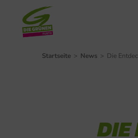
Zum
Startseite
>
News
>
Die Entde
Inhalt
springen
DIE