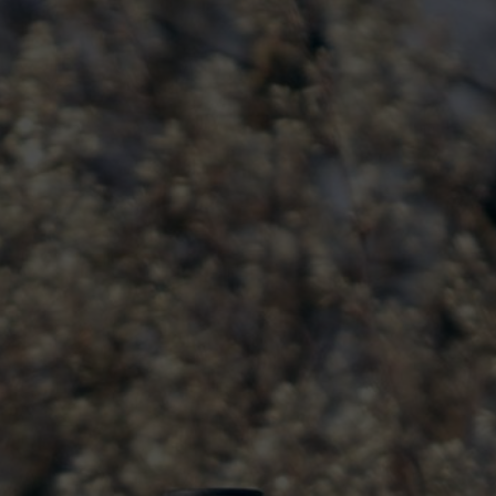
Tempo 30 optimiert ist. Bis zu
formationen noch verarbeiten.
rlängert sich unsere
o 30 im Ort in aller erster
ng.
indigkeiten diskutiert. Das erst
skonzept geht vielen
lem jenen, die an jenen
 Tempe 30-Zone aktuell
on dem Initiativantrag gehört
chnet – der dazu auf dem
Menschen fordern darin eine
enden Gemeindestraßen in Furth